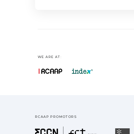
trabalho contribui
WE ARE AT:
RCAAP PROMOTORS
Fundação pa
U