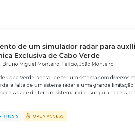
nto de um simulador radar para auxíl
ica Exclusiva de Cabo Verde
, Bruno Miguel Monteiro
;
Felício, João Monteiro
de Cabo Verde, apesar de ter um sistema com diversos m
de, a falta de um sistema radar é uma grande limitação 
 necessidade de ter um sistema radar, surgiu a necessid
ento da instalação desse sistema radar.
lvido se baseia nos princípios teóricos do radar, nas té
ação de RF e usando as ferramentas que o MatLab dispon
 THESIS
OPEN ACCESS
estinado a ser utilizado pela guarda costeira de Cabo Ve
 cobertura radar e planear a implantação de um sistema 