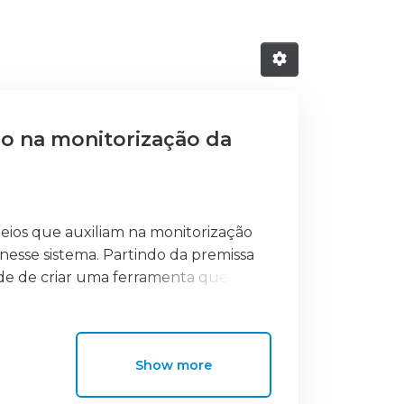
io na monitorização da
eios que auxiliam na monitorização
nesse sistema. Partindo da premissa
ade de criar uma ferramenta que
cnicas de simulação, nos conceitos que
ibiliza.
Show more
rde, permitindo avaliar efetivamente
radar de acordo. Desta forma, este