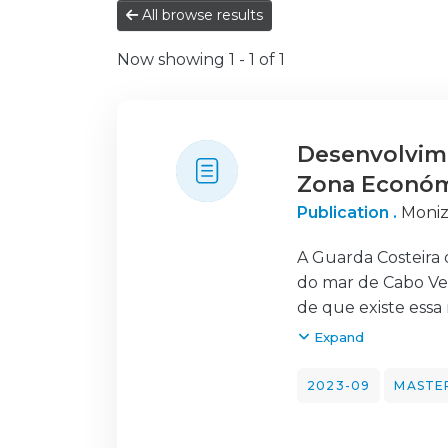
All browse results
Now showing
1 - 1 of 1
Desenvolvime
Zona Económ
Publication .
Moniz
A Guarda Costeira 
do mar de Cabo Ver
de que existe essa
auxilie no planeam
Expand
O simulador desenvo
envolvem a propag
2023-09
MASTER
O simulador está d
as necessidades de