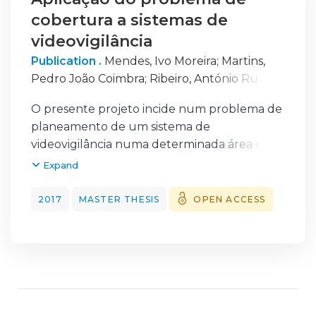
cobertura a sistemas de
videovigilância
Publication .
Mendes, Ivo Moreira
;
Martins,
Pedro João Coimbra
;
Ribeiro, António Rui
Trigo
O presente projeto incide num problema de
planeamento de um sistema de
videovigilância numa determinada área no
plano, tendo como objetivo a minimização
Expand
dos custos de instalação envolvidos. Para
esse efeito, o problema recebe informações
2017
MASTER THESIS
OPEN ACCESS
de entrada sobre uma área específica, um
parâmetro de garantia de cobertura dessa
área (em percentagem) e um conjunto de
potenciais localizações e especificações de
câmaras de vigilância. Cada uma destas
câmaras garante a cobertura de uma