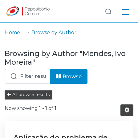
Log
(current)
In
Home
Browse by Author
Communities
Browsing by Author "Mendes, Ivo
& Collections
Moreira"
Browse repository
Browse
Entities
All browse results
Now showing
1 - 1 of 1
Aplicação do problema de