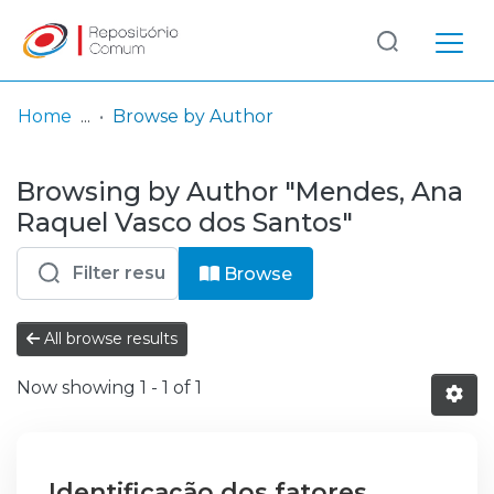
Log
(current)
In
Home
Browse by Author
Communities
Browsing by Author "Mendes, Ana
& Collections
Raquel Vasco dos Santos"
Browse repository
Browse
Entities
All browse results
Now showing
1 - 1 of 1
Identificação dos fatores