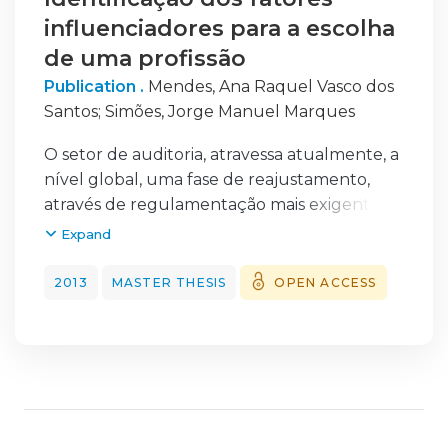
influenciadores para a escolha
de uma profissão
Publication .
Mendes, Ana Raquel Vasco dos
Santos
;
Simões, Jorge Manuel Marques
O setor de auditoria, atravessa atualmente, a
nível global, uma fase de reajustamento,
através de regulamentação mais exigente,
harmonização de procedimentos e naturais
Expand
mecanismos de mercados. Ao longo desta
dissertação é realizada uma caracterização
2013
MASTER THESIS
OPEN ACCESS
do
setor e respetivos profissionais numa
perspetiva temporal, a qual permite
constatar a
existência de movimentos cíclicos de crises e
posteriores ajustamentos através de diversos