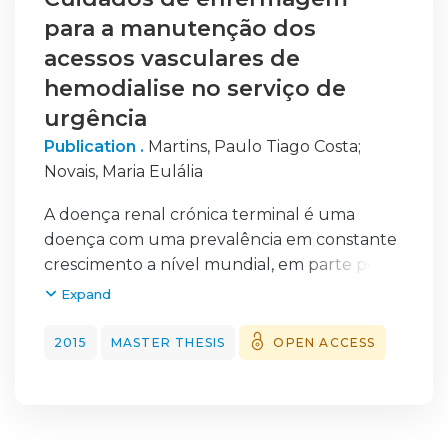
para a manutenção dos
acessos vasculares de
hemodialise no serviço de
urgência
Publication .
Martins, Paulo Tiago Costa
;
Novais, Maria Eulália
A doença renal crónica terminal é uma
doença com uma prevalência em constante
crescimento a nível mundial, em parte pelo
envelhecimento da população como
Expand
também pelo aumento das doenças
crónicas. A doença renal crónica inicia-se com
2015
MASTER THESIS
OPEN ACCESS
a lesão renal e pode culminar com a
necessidade de tratamento substitutivo
renal, sendo a hemodiálise, a modalidade
terapêutica mais comum. O acesso vascular