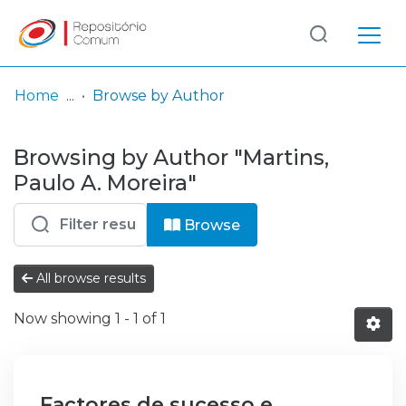
Log
(current)
In
Home
Browse by Author
Communities
Browsing by Author "Martins,
& Collections
Paulo A. Moreira"
Browse repository
Browse
Entities
All browse results
Now showing
1 - 1 of 1
Factores de sucesso e