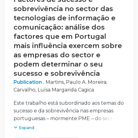
sobrevivência no sector das
tecnologias de informação e
comunicação: análise dos
factores que em Portugal
mais influência exercem sobre
as empresas do sector e
podem determinar o seu
sucesso e sobrevivência
Publication .
Martins, Paulo A. Moreira
;
Carvalho, Luísa Margarida Cagica
Este trabalho está subordinado aos temas do
sucesso e da sobrevivência nas empresas
portuguesas – mormente PME – do sector
de tecnologias de informação e
Expand
comunicação (TIC), e disserta sobre os seus