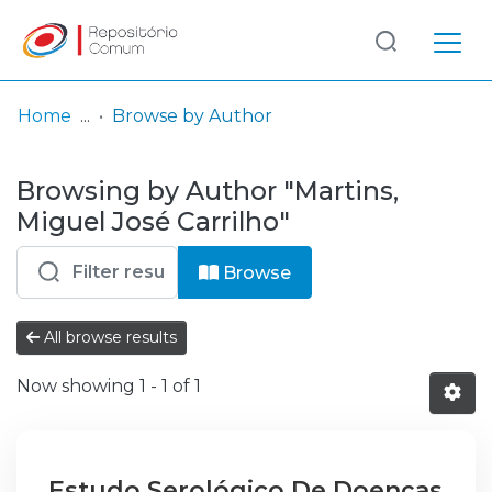
Log
(current)
In
Home
Browse by Author
Communities
Browsing by Author "Martins,
& Collections
Miguel José Carrilho"
Browse repository
Browse
Entities
All browse results
Now showing
1 - 1 of 1
Estudo Serológico De Doenças