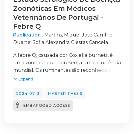
Zoonóticas Em Médicos
Veterinários De Portugal -
Febre Q
Publication .
Martins, Miguel José Carrilho
;
Duarte, Sofia Alexandra Giestas Cancela
A febre Q, causada por Coxiella burnetii, é
uma zoonose que apresenta uma ocorrência
mundial. Os ruminantes são reconhecidos
como importantes fontes de infeção,
Expand
podendo os animais
infetados eliminar o agente através de
2024-07-31
MASTER THESIS
secreções e/ou excreções. O contacto com
EMBARGOED ACCESS
animais,
nomeadamente com ruminantes parece
aumentar a probabilidade de exposição a C.
burnetii.