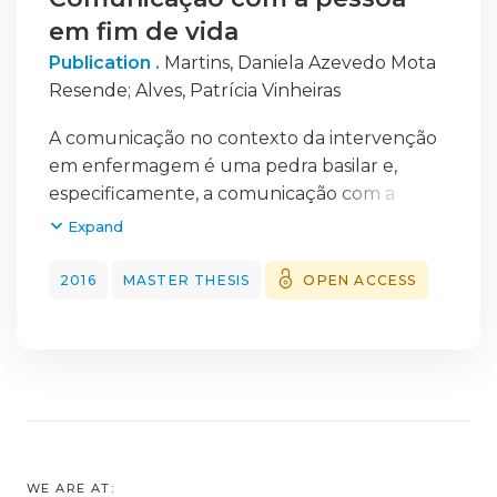
em fim de vida
Publication .
Martins, Daniela Azevedo Mota
Resende
;
Alves, Patrícia Vinheiras
A comunicação no contexto da intervenção
em enfermagem é uma pedra basilar e,
especificamente, a comunicação com a
pessoa em fim de vida é uma área particular
Expand
pela distinta competência profissional que
exige. Esta foi a temática selecionada para
2016
MASTER THESIS
OPEN ACCESS
desenvolver, durante um percurso de
estágio em três
contextos diferentes, competências de
enfermeiro especialista na área de
Enfermagem Médico-Cirúrgica. A temática
intitulada “Comunicação com a Pessoa em
Fim de Vida: Intervenção de Enfermagem”
WE ARE AT: