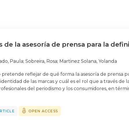
 de la asesoría de prensa para la defi
cado, Paula
;
Sobreira, Rosa
;
Martinez Solana, Yolanda
o pretende reflejar de qué forma la asesoría de prensa p
identidad de las marcas y cuál es el rol que a través de l
fesionales del periodismo y los consumidores, en términ
, de un modo exploratorio, si las noticias publicadas a par
cación de una marca del sector del automóvil para uno
isonancia con el posicionamiento definido por la propia
RTICLE
OPEN ACCESS
 de un modo general, existe coincidencia y que los me
tivación de los atributos/ o beneficios del producto. Sin 