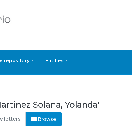
 repository
Entities
rtinez Solana, Yolanda"
Browse