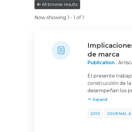
All browse results
Now showing
1 - 1 of 1
Implicaciones
de marca
Publication .
Arris
El presente trabaj
construcción de la 
desempeñan los pro
Para ello se estudia
Expand
gestores de comuni
consonancia o en d
2015
JOURNAL A
de manifiesto que,
contribuir en la ac