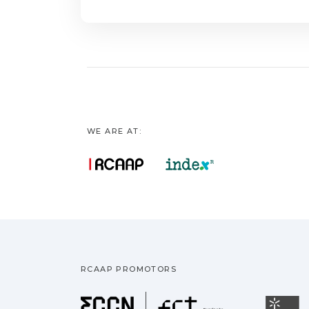
narrativa periodíst
gestores de comun
WE ARE AT:
RCAAP PROMOTORS
Fundação pa
U