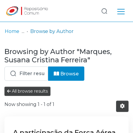
Log
(current)
In
Home
Browse by Author
Communities
Browsing by Author "Marques,
& Collections
Susana Cristina Ferreira"
Browse repository
Browse
Entities
All browse results
Now showing
1 - 1 of 1
A participação da Força Aérea