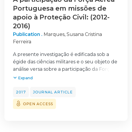
Portuguesa em missões de
apoio à Proteção Civil: (2012-
2016)
Publication .
Marques, Susana Cristina
Ferreira
A presente investigação é edificada sob a
égide das ciências militares e o seu objeto de
análise versa sobre a participação da Força
Aérea Portuguesa em missões no âmbito da
Expand
Proteção Civil.
Inserido no tema das missões de interesse
2017
JOURNAL ARTICLE
público, o objetivo geral desta investigação
OPEN ACCESS
é identificar e avaliar a eficiência dos meios da
Força Aérea Portuguesa empregues na
prossecução das missões de apoio a ações de
Proteção Civil. Por sua vez, os objetivos