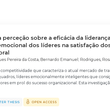
 perceção sobre a eficácia da liderança
 emocional dos líderes na satisfação d
oral
es Pereira da Costa, Bernardo Emanuel
;
Rodrigues, Ros
à competitividade que caracteriza o atual mercado de tr
 quadros, líderes emocionalmente inteligentes que consi
ores em prol do sucesso organizacional. Esta investigaçã
em que medida a Satisfação dos Colaboradores em conte
icácia da Liderança e sobre os níveis de Inteligência Emo
uos, que trabalham por conta de outrem, com idades com
TER THESIS
OPEN ACCESS
.7%) pertence ao sexo masculino. Tendo por base uma met