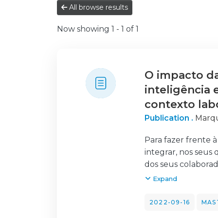
All browse results
Now showing
1 - 1 of 1
O impacto da
inteligência
contexto lab
Publication .
Marqu
Para fazer frente 
integrar, nos seus
dos seus colaborad
procurou analisar 
Expand
perceção sobre a Ef
estudo 518 indivíd
2022-09-16
MAS
e cuja maioria (70