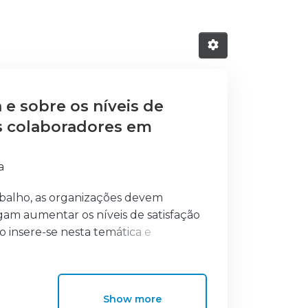
 e sobre os níveis de
os colaboradores em
a
abalho, as organizações devem
gam aumentar os níveis de satisfação
o insere-se nesta temática e
xto laboral varia em função da sua
cional (IE) do líder. Participaram no
preendidas entre os 19 e os 60 anos
Show more
odologia quantitativa, a recolha dos