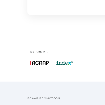
dados foi feita atr
do Colaborador em 
todos os construct
perceção dos colab
é a sua Satisfação
Eficácia da Lideran
positivamente a Sa
WE ARE AT:
RCAAP PROMOTORS