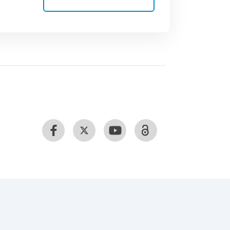
rança, do Questionário da Satisfação
cional. Os resultados revelaram que
ugere que quanto mais positiva é a
 aos níveis de IE do seu líder, maior
ão dos colaboradores relativamente à
obre a Autoconsciência influenciam