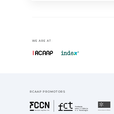
calmantes numa fa
auxiliar o utiliza
Consequentemente,
WE ARE AT:
RCAAP PROMOTORS
Fundação pa
U