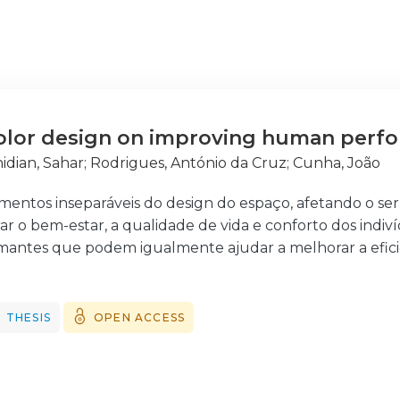
olor design on improving human perfo
idian, Sahar
;
Rodrigues, António da Cruz
;
Cunha, João
mentos inseparáveis do design do espaço, afetando o se
r o bem-estar, a qualidade de vida e conforto dos indiví
lmantes que podem igualmente ajudar a melhorar a efi
e observar locais onde os utilizadores são sob ou sobre
or, por um determinado período de tempo, resultand
ia do U invertido”, é possível demonstrar que, de form
 THESIS
OPEN ACCESS
, o nosso corpo necessita de alcançar um determinado ní
nde apresentar uma nova perspetiva à seleção de cores 
lanos arquitetónicos. O conceito proposto consiste na a