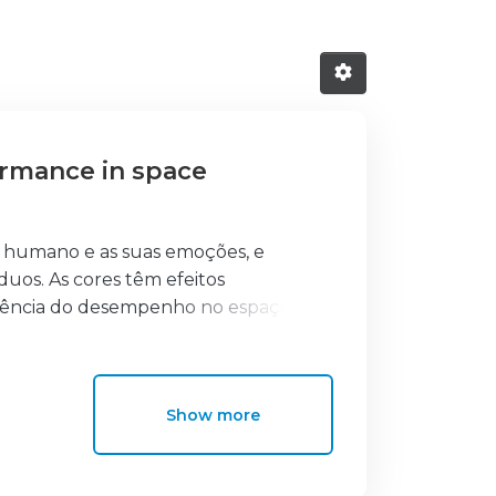
rmance in space
r humano e as suas emoções, e
duos. As cores têm efeitos
ciência do desempenho no espaço. No
 estimulados perante a exposição a
o na redução do desempenho. De
a a desempenhar qualquer atividade
Show more
vel ideal de excitação.
no design de ambientes, criando
plicação de cores estimulantes ou