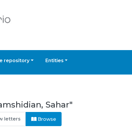
 repository
Entities
amshidian, Sahar"
Browse