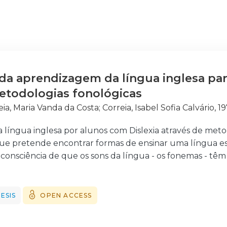
a aprendizagem da língua inglesa par
etodologias fonológicas
ia, Maria Vanda da Costa
;
Correia, Isabel Sofia Calvário, 1
língua inglesa por alunos com Dislexia através de meto
ue pretende encontrar formas de ensinar uma língua e
consciência de que os sons da língua - os fonemas - tê
, basicamente, de converter o som em escrita.
o só um contributo do ponto de vista das perspetivas ne
são da perturbação da Dislexia como, também, através 
ESIS
OPEN ACCESS
ção com abordagem de natureza quantitativa, através da
tionário. Esta investigação visou explorar a perceção dos