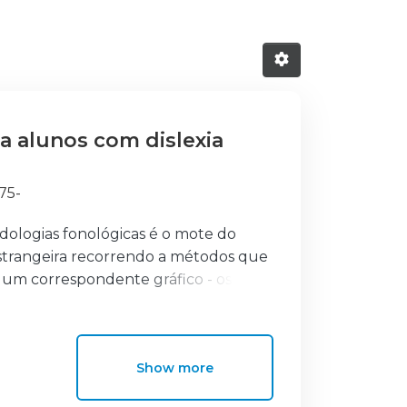
a alunos com dislexia
975-
dologias fonológicas é o mote do
strangeira recorrendo a métodos que
m um correspondente gráfico - os
uropsicológica e cognitiva para o
do desenvolvimento da técnica de
Show more
 criação de dois inquéritos na
 professores de Inglês dos 2º e 3º