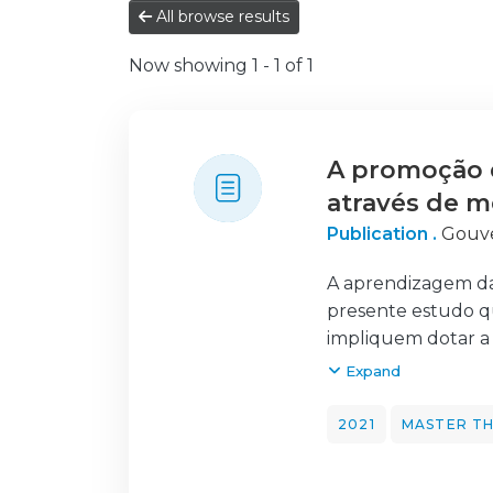
All browse results
Now showing
1 - 1 of 1
A promoção d
através de m
Publication .
Gouve
A aprendizagem da 
presente estudo q
impliquem dotar a 
grafemas. Trata-se
Expand
Fizemo-lo dando nã
estudo e compreen
2021
MASTER TH
recolha de informa
modalidade de ques