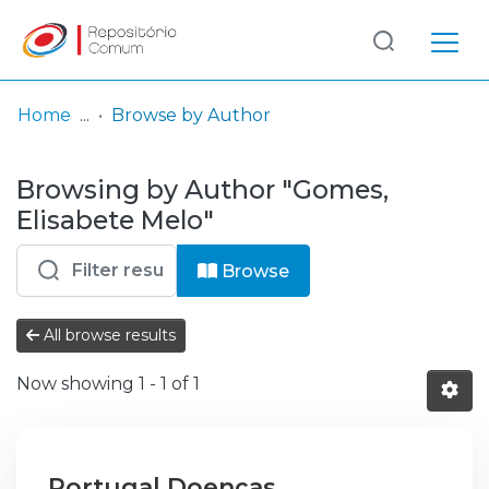
Log
(current)
In
Home
Browse by Author
Communities
Browsing by Author "Gomes,
& Collections
Elisabete Melo"
Browse repository
Browse
Entities
All browse results
Now showing
1 - 1 of 1
Portugal Doenças