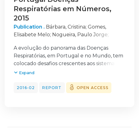
Respiratórias em Números,
2015
Publication .
Bárbara, Cristina
;
Gomes,
Elisabete Melo
;
Nogueira, Paulo Jorge
;
Farinha, Carla Sofia
;
Oliveira, Ana Lisette
;
A evolução do panorama das Doenças
Alves, Maria Isabel
;
Martins, José
Respiratórias, em Portugal e no Mundo, tem
colocado desafios crescentes aos sistemas de
saúde, relacionados com uma mudança de
Expand
paradigma epidemiológico caracterizada por
um aumento crescente das doenças
2016-02
REPORT
OPEN ACCESS
respiratórias crónicas (DRC) em oposição a
um decréscimo das doenças respiratórias
agudas. O aumento do peso das DRC está
relacionado não só com os efeitos a curto e
longo prazo do tabagismo, mas também com
o aumento progressivo da esperança de vida