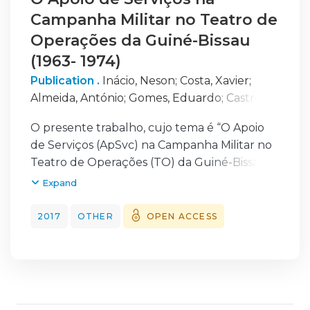
Campanha Militar no Teatro de
Operações da Guiné-Bissau
(1963- 1974)
Publication .
Inácio, Neson
;
Costa, Xavier
;
Almeida, António
;
Gomes, Eduardo
;
Castro,
Nuno
O presente trabalho, cujo tema é “O Apoio
de Serviços (ApSvc) na Campanha Militar no
Teatro de Operações (TO) da Guiné-Bissau
(1963-1974)”, pretende caraterizar a função
Expand
de combate ApSvc tendo em conta a
realidade vivida à época.
2017
OTHER
OPEN ACCESS
Assim, com o objetivo de analisar as duas
vertentes da função de combate – Logística
e Apoio de Pessoal (ApPess) – foi efetuada
uma revisão de conceitos e definições tendo
em consideração a evolução doutrinária que