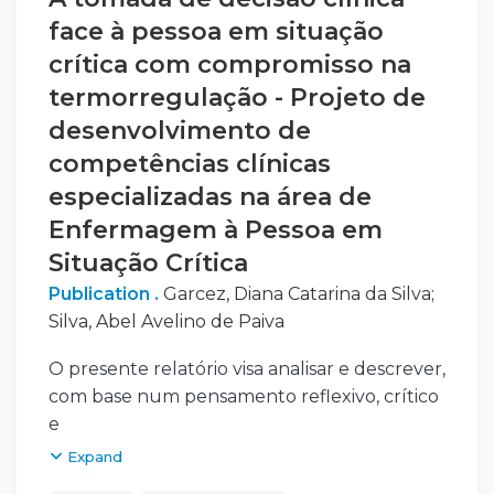
face à pessoa em situação
crítica com compromisso na
termorregulação - Projeto de
desenvolvimento de
competências clínicas
especializadas na área de
Enfermagem à Pessoa em
Situação Crítica
Publication .
Garcez, Diana Catarina da Silva
;
Silva, Abel Avelino de Paiva
O presente relatório visa analisar e descrever,
com base num pensamento reflexivo, crítico
e
fundamentado, as atividades realizadas que
Expand
permitiram o desenvolvimento de