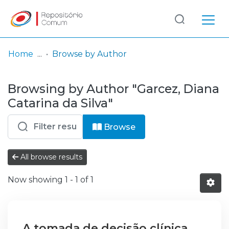
Log
(current)
In
Home
Browse by Author
Communities
Browsing by Author "Garcez, Diana
& Collections
Catarina da Silva"
Browse repository
Browse
Entities
All browse results
Now showing
1 - 1 of 1
A tomada de decisão clínica