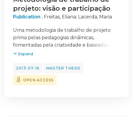
projeto: visão e participação
Publication .
Freitas, Eliana
;
Lacerda, Maria
Uma metodologia de trabalho de projeto
prima pelas pedagogias dinâmicas,
fomentadas pela criatividade e baseadas nas
necessidades da criança. Surge por
Expand
intermédio das mesmas, com o intuito de
enriquecer as
2013-07-16
MASTER THESIS
práticas no jardim-de-infância e oferecer ao
OPEN ACCESS
grupo de crianças, experiências que
proporcionem aprendizagens significativas
(Vasconcelos (org), Rocha, Loureiro, Castro,
Menau, Sousa, Hortas, Ramos, Ferreira, Melo,
Rodrigues, Mil-Homens, Rosado e Alves,
2012). O enriquecimento existe quando
observamos interação escola/família,