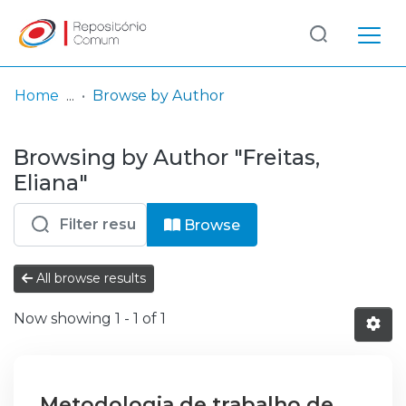
Log
(current)
In
Home
Browse by Author
Communities
Browsing by Author "Freitas,
& Collections
Eliana"
Browse repository
Browse
Entities
All browse results
Now showing
1 - 1 of 1
Metodologia de trabalho de