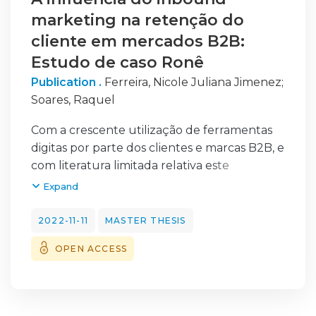
marketing na retenção do
cliente em mercados B2B:
Estudo de caso Ronê
Publication .
Ferreira, Nicole Juliana Jimenez
;
Soares, Raquel
Com a crescente utilização de ferramentas
digitas por parte dos clientes e marcas B2B, e
com literatura limitada relativa este
fenómeno, torna-se vital uma melhor
Expand
compreensão das motivações, necessidades
e objetivos do cliente business-to-business
2022-11-11
MASTER THESIS
na seleção digital de um fornecedor. Ainda, a
OPEN ACCESS
falta de investigações empíricas, relativas à
implementação de estratégias digitais da
retenção do cliente B2B, revelam-se um
entrave para as marcas que atuam neste