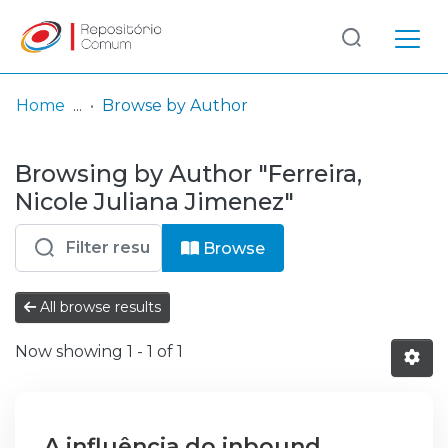
Log
(current)
In
Home
Browse by Author
Communities
Browsing by Author "Ferreira,
& Collections
Nicole Juliana Jimenez"
Browse repository
Browse
Entities
All browse results
Now showing
1 - 1 of 1
A influência do inbound