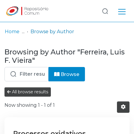
Log
(current)
In
Home
Browse by Author
Communities
Browsing by Author "Ferreira, Luis
& Collections
F. Vieira"
Browse repository
Browse
Entities
All browse results
Now showing
1 - 1 of 1
Processos oxidativos