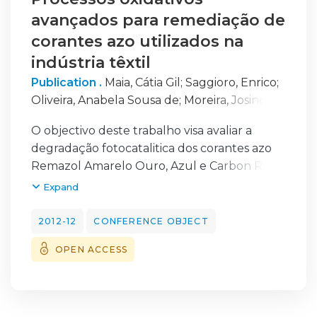
avançados para remediação de
corantes azo utilizados na
indústria têxtil
Publication .
Maia, Cátia Gil
;
Saggioro, Enrico
;
Oliveira, Anabela Sousa de
;
Moreira, Josino C.
;
Ferreira, Luis F. Vieira
O objectivo deste trabalho visa avaliar a
degradação fotocatalitica dos corantes azo
Remazol Amarelo Ouro, Azul e Carbon RGB.
Para tal foram avaliados os seguintes
Expand
parâmetros: concentração de TiO2,
concentração do corante, efeito do H2O2,
2012-12
CONFERENCE OBJECT
efeito do pH e da reciclagem de TiO2. TiO2
OPEN ACCESS
Degussa P25 foi testado em concentrações a
partir de 0gL-1 a 1 gL-1. A concentração do
corante foi de 30 mgL-1 a 120 mgL-1 e a
concentração do peróxido de hidrogénio foi