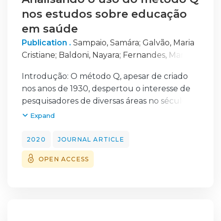
nos estudos sobre educação
em saúde
Publication .
Sampaio, Samára
;
Galvão, Maria
Cristiane
;
Baldoni, Nayara
;
Fernandes, Maria
Neyrian
;
Donadeli, Josiane
;
Santos, Márcia
;
Introdução: O método Q, apesar de criado
Rocha, Juan
;
Santos, Ana Maria
;
Ferreira,
nos anos de 1930, despertou o interesse de
Janise
;
Forster, Aldaísa
pesquisadores de diversas áreas no século
XXI, com crescente uso nas publicações que
Expand
buscam compreender elementos
constituintes da subjetividade. Caracterizado
2020
JOURNAL ARTICLE
neste trabalho como um método misto de
OPEN ACCESS
pesquisa, enquadra-se na categoria de
estudo exploratório sequencial,
representado pela expressão QUAL>QUAN,
em que resultados quantitativos são
mobilizados para confirmar os resultados