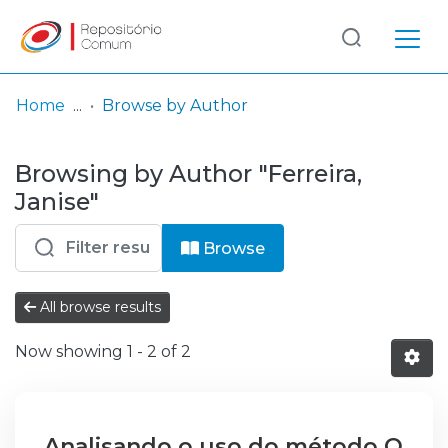
Log
(current)
In
Home
Browse by Author
Communities
Browsing by Author "Ferreira,
& Collections
Janise"
Browse repository
Browse
Entities
All browse results
Now showing
1 - 2 of 2
Analisando o uso do método Q