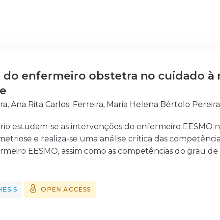
 do enfermeiro obstetra no cuidado à
e
ra, Ana Rita Carlos
;
Ferreira, Maria Helena Bértolo Perei
ório estudam-se as intervenções do enfermeiro EESMO n
triose e realiza-se uma análise crítica das competênci
fermeiro EESMO, assim como as competências do grau de
ção, aspetos históricos, manifestações, tratamento,
mulher/família, relação com infertilidade, impacto na gra
riose por enfermeiros especialistas, no Reino Unido. D
HESIS
OPEN ACCESS
 do Cuidar de Kristen Swanson (1991), mencionando o se
a à mulher com endometriose. Em seguida, tratam-se as 