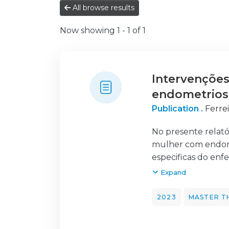
All browse results
Now showing
1 - 1 of 1
Intervenções
endometrios
Publication .
Ferrei
No presente relat
mulher com endome
especificas do en
na sua: caracteriza
Expand
impacto na vida da 
mulher com endomet
2023
MASTER T
refere-se a Teoria
adapta-se a teori