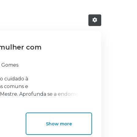
 mulher com
ra Gomes
o cuidado à
as comuns e
 Mestre. Aprofunda se a endometriose
videz e feto e retrata se o cuidado à
epois,
Show more
u metaparadigma e
opções metodológicas