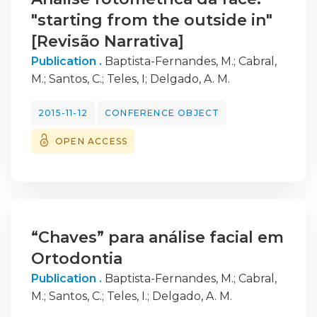
"starting from the outside in"
[Revisão Narrativa]
Publication .
Baptista-Fernandes, M.
;
Cabral,
M.
;
Santos, C.
;
Teles, I
;
Delgado, A. M.
2015-11-12
CONFERENCE OBJECT
OPEN ACCESS
“Chaves” para análise facial em
Ortodontia
Publication .
Baptista-Fernandes, M.
;
Cabral,
M.
;
Santos, C.
;
Teles, I.
;
Delgado, A. M.