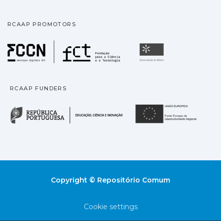
RCAAP PROMOTORS
Fundação para a Ciência
Universidade
RCAAP FUNDERS
República Portuguesa · M
União
Copyright © Repositório Comum
Cookie settings