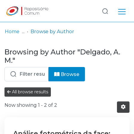
Log
(current)
In
Home
Browse by Author
Communities
Browsing by Author "Delgado, A.
& Collections
M."
Browse repository
Browse
Entities
All browse results
Now showing
1 - 2 of 2
Análise fotométrica da face: