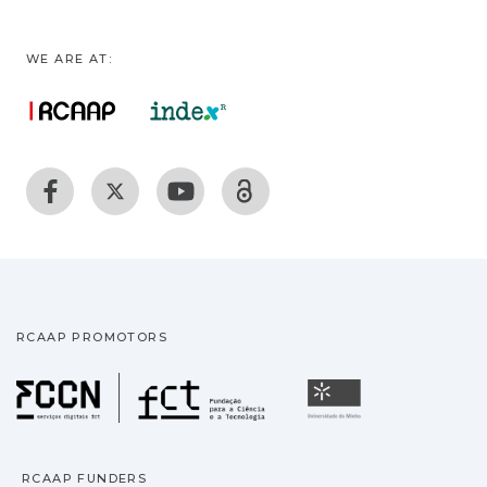
WE ARE AT:
RCAAP PROMOTORS
Fundação para a Ciência
Universidade
RCAAP FUNDERS