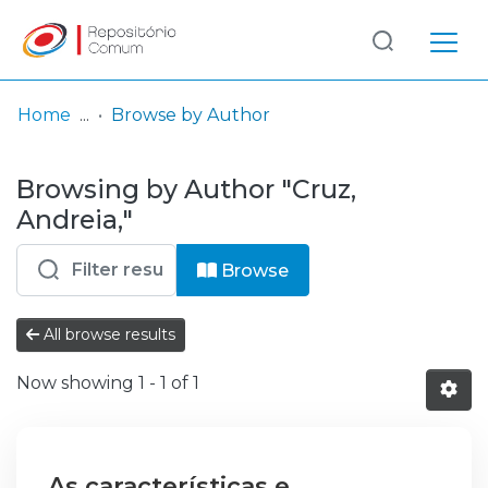
Log
(current)
In
Home
Browse by Author
Communities
Browsing by Author "Cruz,
& Collections
Andreia,"
Browse repository
Browse
Entities
All browse results
Now showing
1 - 1 of 1
As características e