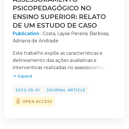
PSICOPEDAGÓGICO NO
ENSINO SUPERIOR: RELATO
DE UM ESTUDO DE CASO
Publication .
Costa, Layse Pereira
;
Barbosa,
Adriana de Andrade
Este trabalho expõe as características e
delineamento das ações avaliativas e
interventivas realizadas no assessoramento
psicopedagógico de uma estudante
Expand
encaminhada para o Centro de Apoio
Psicopedagógico ao Estudante (CAPpE) com
2022-05-01
JOURNAL ARTICLE
a suspeita de Dislexia. O atendimento
OPEN ACCESS
ocorreu de forma online, em sessões
semanais de 1 hora de duração cada. Dentre
as ações realizadas,
destacam-se: estímulo às habilidades de