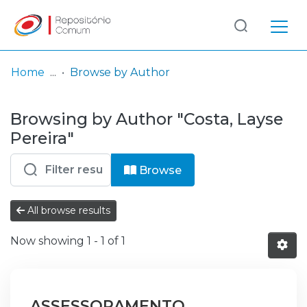
Log
(current)
In
Home
Browse by Author
Communities
Browsing by Author "Costa, Layse
& Collections
Pereira"
Browse repository
Browse
Entities
All browse results
Now showing
1 - 1 of 1
ASSESSORAMENTO