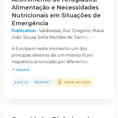
Alimentação e Necessidades
Nutricionais em Situações de
Emergência
Publication .
Valdiviesso, Rui
;
Gregório, Maria
João
;
Sousa, Sofia Mendes de
;
Santos, Cristina
Teixeira
;
Graça, Manuel Ramos
;
Correia,
A Europa é neste momento um dos
Andreia
;
Salvador, Clara
;
Filipe, Jéssica
;
principais destinos de um intenso fluxo
Carriço, Joana
;
Guerra, António
;
Graça, Pedro
migratório provocado por diferentes
conflitos armados no Médio Oriente e em
Expand
África, tendo a Comissão Europeia (CE)
acordado na distribuição de uma parte
2015-12
REPORT
OPEN ACCESS
destas pessoas em clara necessidade de
proteção nacional, pelos diversos Estados
Membros. As populações em trânsito e as
características do seu acolhimento possuem
especificidades que podem comprometer o