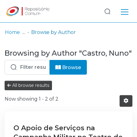
Log
(current)
In
Home
Browse by Author
Communities
Browsing by Author "Castro, Nuno"
& Collections
Browse repository
Browse
Entities
All browse results
Now showing
1 - 2 of 2
O Apoio de Serviços na