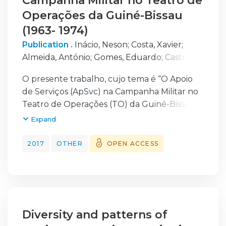
Campanha Militar no Teatro de
Operações da Guiné-Bissau
(1963- 1974)
Publication .
Inácio, Neson
;
Costa, Xavier
;
Almeida, António
;
Gomes, Eduardo
;
Castro,
Nuno
O presente trabalho, cujo tema é “O Apoio
de Serviços (ApSvc) na Campanha Militar no
Teatro de Operações (TO) da Guiné-Bissau
(1963-1974)”, pretende caraterizar a função
Expand
de combate ApSvc tendo em conta a
realidade vivida à época.
2017
OTHER
OPEN ACCESS
Assim, com o objetivo de analisar as duas
vertentes da função de combate – Logística
e Apoio de Pessoal (ApPess) – foi efetuada
uma revisão de conceitos e definições tendo
em consideração a evolução doutrinária que
Diversity and patterns of
ocorreu no Exército português e a matéria