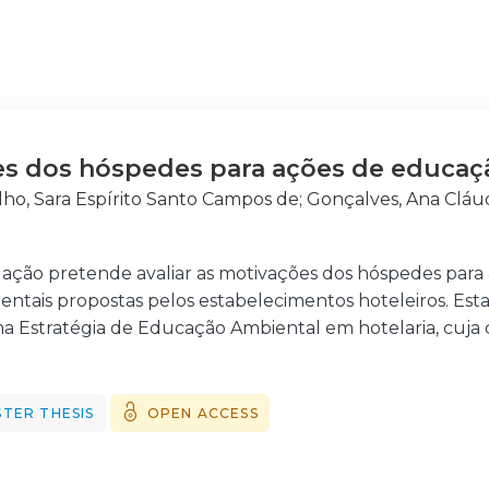
s dos hóspedes para ações de educaçã
lho, Sara Espírito Santo Campos de
;
Gonçalves, Ana Cláu
gação pretende avaliar as motivações dos hóspedes para 
entais propostas pelos estabelecimentos hoteleiros. Est
 Estratégia de Educação Ambiental em hotelaria, cuja 
 consciencialização dos hóspedes, ambicionado a mudanç
aplicação dos mesmos no quotidiano pós-estadia.
issertação baseia-se em inquéritos por questionário a po
TER THESIS
OPEN ACCESS
os por entrevista a gestores hoteleiros e a concretizaç
o mesmo grupo de entrevistados. Estas etapas culminar