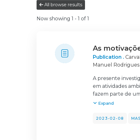
All browse results
Now showing
1 - 1 of 1
As motivaçõe
Publication .
Carva
Manuel Rodrigues
A presente investi
em atividades ambi
fazem parte de uma
inovadora e visa a
Expand
comportamentos e 
A metodologia da d
2023-02-08
MAS
hóspedes, inquérit
Delphi, aplicado a