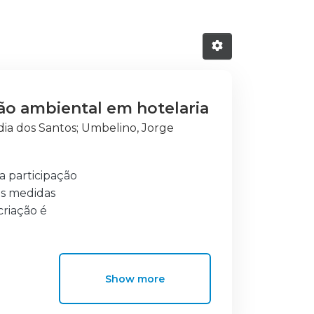
o ambiental em hotelaria
dia dos Santos
;
Umbelino, Jorge
a participação
as medidas
criação é
a de
tenciais
Show more
ão de um método
am na