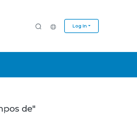
Log In
mpos de"