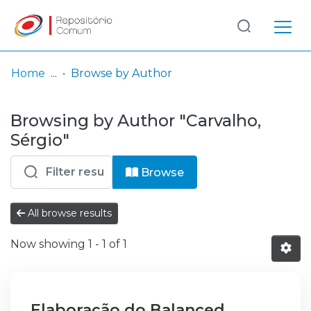
Log
(current)
In
Home
Browse by Author
Communities
Browsing by Author "Carvalho,
& Collections
Sérgio"
Browse repository
Browse
Entities
All browse results
Now showing
1 - 1 of 1
Elaboração do Balanced