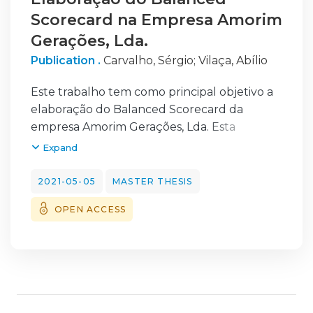
Scorecard na Empresa Amorim
Gerações, Lda.
Publication .
Carvalho, Sérgio
;
Vilaça, Abílio
Este trabalho tem como principal objetivo a
elaboração do Balanced Scorecard da
empresa Amorim Gerações, Lda. Esta
empresa faz compra e venda de um grande
Expand
leque
de produtos da área têxtil, classificada como
2021-05-05
MASTER THESIS
sendo um agente de comércio a grosso de
OPEN ACCESS
produtos têxteis. A Amorim Gerações foi
escolhida porque é uma empresa próxima
que
tenho vindo a debruçar o meu trajeto
profissional nos últimos anos. A Amorim
Gerações