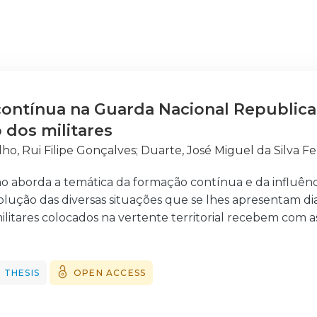
ontínua na Guarda Nacional Republican
dos militares
lho, Rui Filipe Gonçalves
;
Duarte, José Miguel da Silva F
o aborda a temática da formação contínua e da influênc
esolução das diversas situações que se lhes apresentam 
litares colocados na vertente territorial recebem com a
 têm de intervir.
deste trabalho centra-se na explicação de como as áre
olução dos incidentes diários e na forma de atuação. Para
 THESIS
OPEN ACCESS
imeiramente se atinjam os objetivos específicos que vão 
o Territorial de Lisboa, bem como que áreas são ministr