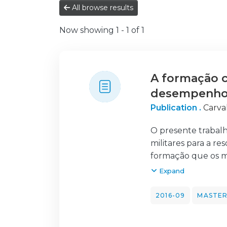
All browse results
Now showing
1 - 1 of 1
A formação c
desempenho 
Publication .
Carva
O presente trabalh
militares para a r
formação que os mi
ocorrências em que
Expand
Assim o objetivo 
fundamental na res
2016-09
MASTER
é necessário que pr
formação no Comand