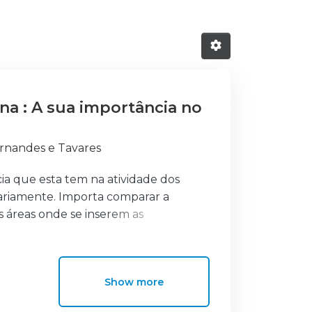
a : A sua importância no
ernandes e Tavares
ia que esta tem na atividade dos
diariamente. Importa comparar a
s áreas onde se inserem as
as de formação desempenham um papel
 atingir o objetivo geral do trabalho
Show more
permitir identificar como é a
adas e se os militares se encontram