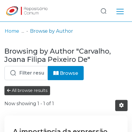
Log
(current)
In
Home
Browse by Author
Communities
Browsing by Author "Carvalho,
& Collections
Joana Filipa Peixeiro De"
Browse repository
Browse
Entities
All browse results
Now showing
1 - 1 of 1
A importância da expressão