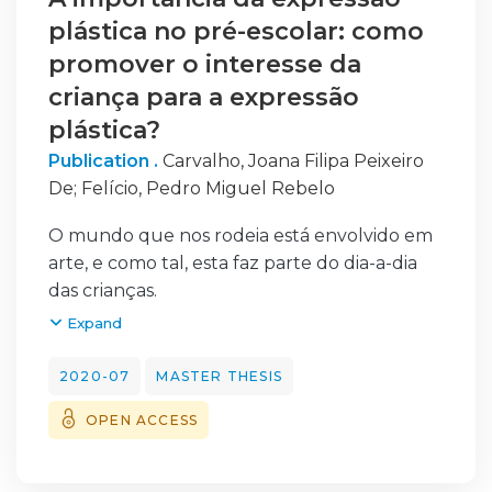
plástica no pré-escolar: como
promover o interesse da
criança para a expressão
plástica?
Publication .
Carvalho, Joana Filipa Peixeiro
De
;
Felício, Pedro Miguel Rebelo
O mundo que nos rodeia está envolvido em
arte, e como tal, esta faz parte do dia-a-dia
das crianças.
As atividades que são realizadas em sala de
Expand
pré-escolar submetem a criança para a sua
criatividade e imaginação, como tal podemos
2020-07
MASTER THESIS
dizer que ao realizarem uma atividade, as
OPEN ACCESS
crianças estão a envolver a arte na sua
realização.
O que constatei no estágio, foi que na sua