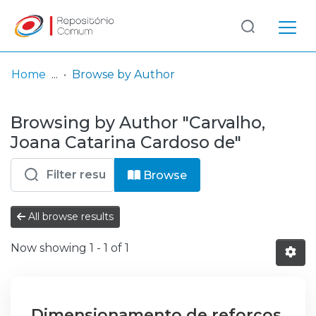
Log
(current)
In
Home
Browse by Author
Communities
Browsing by Author "Carvalho,
& Collections
Joana Catarina Cardoso de"
Browse repository
Browse
Entities
All browse results
Now showing
1 - 1 of 1
Dimensionamento de reforços