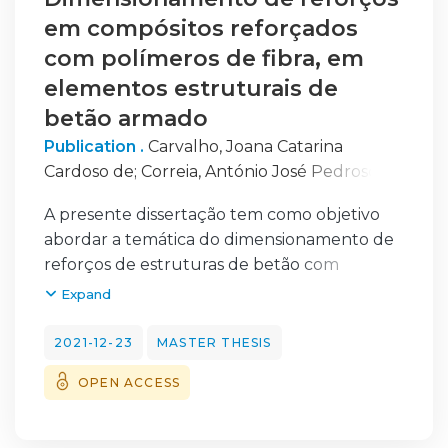
em compósitos reforçados
com polímeros de fibra, em
elementos estruturais de
betão armado
Publication .
Carvalho, Joana Catarina
Cardoso de
;
Correia, António José Pedroso de
Moura
A presente dissertação tem como objetivo
abordar a temática do dimensionamento de
reforços de estruturas de betão com
reforços de polímeros reforçados com fibras,
Expand
em
alternativa às técnicas tradicionais. Para tal,
2021-12-23
MASTER THESIS
efetuou-se uma pesquisa sobre os
OPEN ACCESS
compósitos reforçados com Fibras (FRP), o
que são, como se compõem, quais as
suas características e o que os distingue. Este