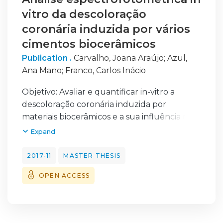
vitro da descoloração
coronária induzida por vários
cimentos biocerâmicos
Publication .
Carvalho, Joana Araújo
;
Azul,
Ana Mano
;
Franco, Carlos Inácio
Objetivo: Avaliar e quantificar in-vitro a
descoloração coronária induzida por
materiais biocerâmicos e a sua influência na
determinante “tempo”.
Expand
Materiais e Métodos: Prepararam-se 44
dentes monoradiculares humanos, divididos
2017-11
MASTER THESIS
em quatro grupos (n=11): G1 - controlo
OPEN ACCESS
negativo; G2 - preenchimento com White
MTA ProRoot® (Dentsply, York, USA), G3 -
preenchimento com Biodentine™
(Septodont, Saint-Maur-des-Fossés, França)