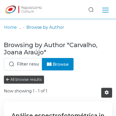
Log
(current)
In
Home
Browse by Author
Communities
Browsing by Author "Carvalho,
& Collections
Joana Araújo"
Browse repository
Browse
Entities
All browse results
Now showing
1 - 1 of 1
Análise espectrofotométrica in