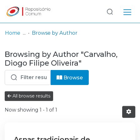
Log
(current)
In
Home
Browse by Author
Communities
Browsing by Author "Carvalho,
& Collections
Diogo Filipe Oliveira"
Browse repository
Browse
Entities
All browse results
Now showing
1 - 1 of 1
Asnas tradicionais de