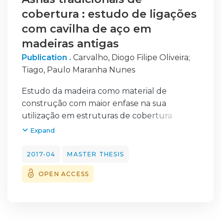
cobertura : estudo de ligações
com cavilha de aço em
madeiras antigas
Publication .
Carvalho, Diogo Filipe Oliveira
;
Tiago, Paulo Maranha Nunes
Estudo da madeira como material de
construção com maior enfase na sua
utilização em estruturas de cobertura
antigas como asnas de cobertura. Breve
Expand
introdução sobre o tema e a utilização da
madeira ao longo dos tempos assim como a
2017-04
MASTER THESIS
evolução da sua aplicabilidade na
OPEN ACCESS
construção civil.
Estudo de ligações entre madeira-madeira
com ligadores metálicos do tipo parafuso.
Estudo da ductilidade das ligações com