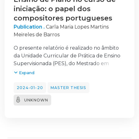
iniciação: o papel dos
compositores portugueses
Publication .
Carla Maria Lopes Martins
Meireles de Barros
O presente relatório é realizado no âmbito
da Unidade Curricular de Prática de Ensino
Supervisionada (PES), do Mestrado em
Ensino de Música no Instituto Piaget de
Expand
Viseu.
Enquanto aluno e profissional no ensino de
2024-01-20
MASTER THESIS
piano, a estagiária constatou que não é
UNKNOWN
habitual ver os alunos a estudar e a tocar
obras de piano de compositores
portugueses, nomeadamente, em idades
jovens. Importa avaliar e identificar algumas
das possíveis razões que expliquem este