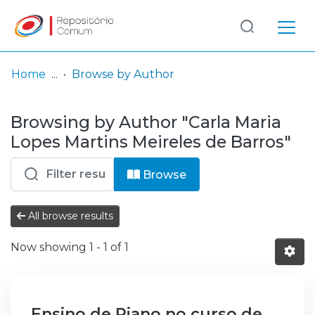
Log
(current)
In
Home
Browse by Author
Communities
Browsing by Author "Carla Maria
& Collections
Lopes Martins Meireles de Barros"
Browse repository
Browse
Entities
All browse results
Now showing
1 - 1 of 1
Ensino de Piano no curso de