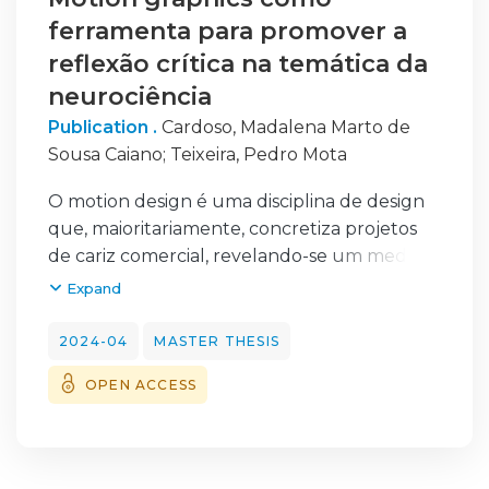
ferramenta para promover a
reflexão crítica na temática da
neurociência
Publication .
Cardoso, Madalena Marto de
Sousa Caiano
;
Teixeira, Pedro Mota
O motion design é uma disciplina de design
que, maioritariamente, concretiza projetos
de cariz comercial, revelando-se um medium
pouco empregado para fins de crítica ou de
Expand
sensibilização. Este projeto recorre aos
motion graphics para, precisamente,
2024-04
MASTER THESIS
contrariar tal tendência. Alia-se, além disso, a
OPEN ACCESS
uma abordagem tomada pelo design
especulativo, imaginando, através da prática
do design, um futuro possível, para
concretizar um resultado que gera debate e