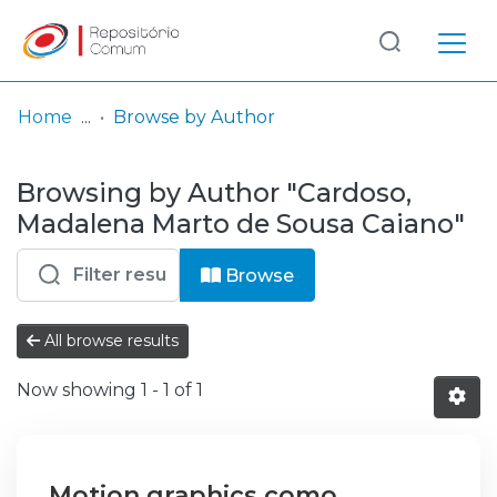
Log
(current)
In
Home
Browse by Author
Communities
Browsing by Author "Cardoso,
& Collections
Madalena Marto de Sousa Caiano"
Browse repository
Browse
Entities
All browse results
Now showing
1 - 1 of 1
Motion graphics como