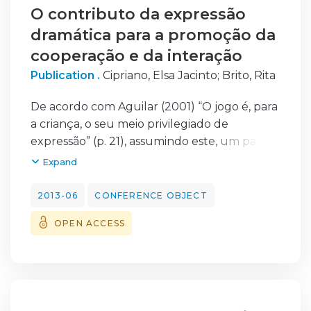
the network and to do the diagnosis of the
O contributo da expressão
main problems, namely, the type of inflows,
dramática para a promoção da
the magnitude of its occurrence and the
cooperação e da interação
places where the impacts are most relevant.
Publication .
Cipriano, Elsa Jacinto
;
Brito, Rita
This paper presents the application of an
estimation methodology of RDII to a
De acordo com Aguilar (2001) “O jogo é, para
Portuguese case study.
a criança, o seu meio privilegiado de
expressão” (p. 21), assumindo este, um papel
primordial no desenvolvimento da
Expand
personalidade, tornando-o uma atividade
singular de aprendizagem ativa, de
2013-06
CONFERENCE OBJECT
interação, de comunicação e de cooperação.
OPEN ACCESS
Assim, o jogo dramático é defendido por
alguns autores como uma atividade que
para além de impulsionar o desenvolvimento
social da criança, favorece simultaneamente
a linguagem, chegando a ser considerado