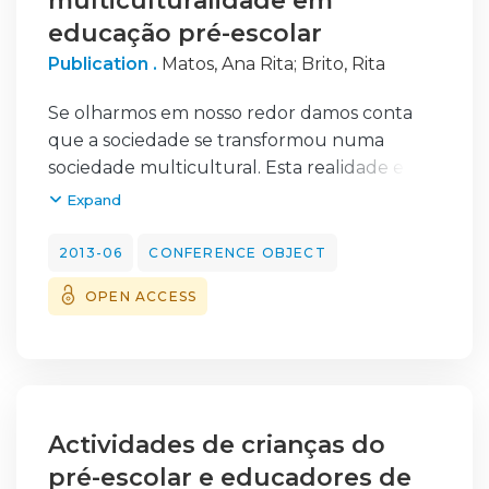
multiculturalidade em
educação pré-escolar
Publication .
Matos, Ana Rita
;
Brito, Rita
Se olharmos em nosso redor damos conta
que a sociedade se transformou numa
sociedade multicultural. Esta realidade está
presente nas nossas escolas e deu origem a
Expand
transformações no sistema educativo. A
escola multicultural aceita e defende o
2013-06
CONFERENCE OBJECT
pluralismo das famílias e das comunidades
OPEN ACCESS
dos alunos, estruturando-se para acolher
crianças de todas as culturas, pressupondo a
igualdade de oportunidades para todos.
Sendo a Multiculturalidade o tema do
Projeto Curricular da escola onde é realizada
a minha Prática Pedagógica e tendo crianças
Actividades de crianças do
em sala cujos pais são de várias
pré-escolar e educadores de