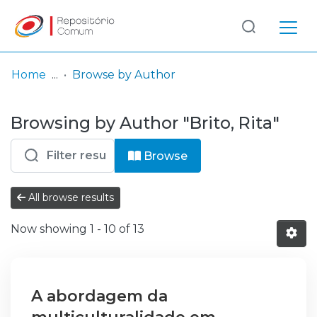
Log
(current)
In
Home
Browse by Author
Communities
Browsing by Author "Brito, Rita"
& Collections
Browse repository
Browse
Entities
All browse results
Now showing
1 - 10 of 13
A abordagem da