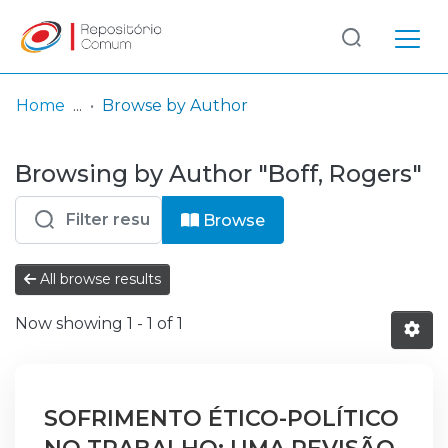
Log
(current)
In
Home
Browse by Author
Communities
Browsing by Author "Boff, Rogers"
& Collections
Browse repository
Browse
Entities
All browse results
Now showing
1 - 1 of 1
SOFRIMENTO ÉTICO-POLÍTICO