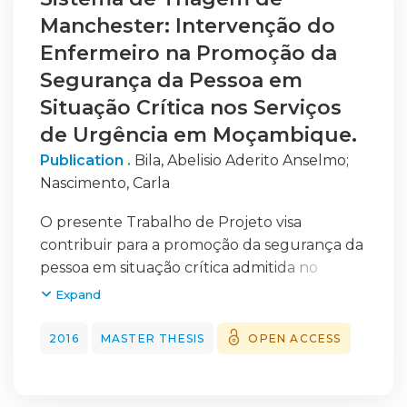
Manchester: Intervenção do
Enfermeiro na Promoção da
Segurança da Pessoa em
Situação Crítica nos Serviços
de Urgência em Moçambique.
Publication .
Bila, Abelisio Aderito Anselmo
;
Nascimento, Carla
O presente Trabalho de Projeto visa
contribuir para a promoção da segurança da
pessoa em situação crítica admitida no
serviço de urgência em Moçambique. A
Expand
problemática emerge da implementação do
Sistema de Triagem de Manchester num
2016
MASTER THESIS
OPEN ACCESS
serviço de urgência de um Hospital Geral em
Moçambique.
Neste serviço, (i) a triagem é realizada por