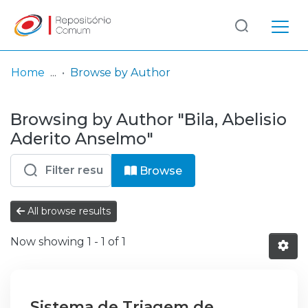
Log
(current)
In
Home
Browse by Author
Communities
Browsing by Author "Bila, Abelisio
& Collections
Aderito Anselmo"
Browse repository
Browse
Entities
All browse results
Now showing
1 - 1 of 1
Sistema de Triagem de