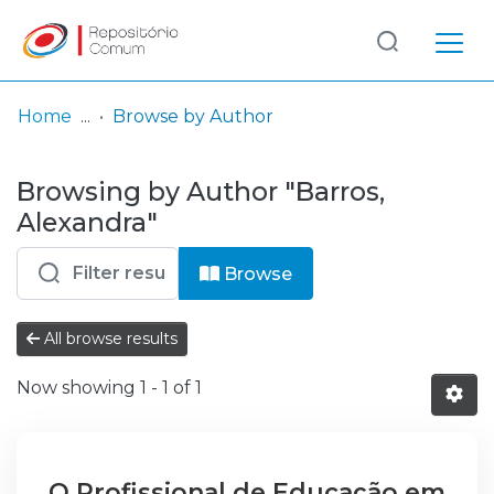
Log
(current)
In
Home
Browse by Author
Communities
Browsing by Author "Barros,
& Collections
Alexandra"
Browse repository
Browse
Entities
All browse results
Now showing
1 - 1 of 1
O Profissional de Educação em