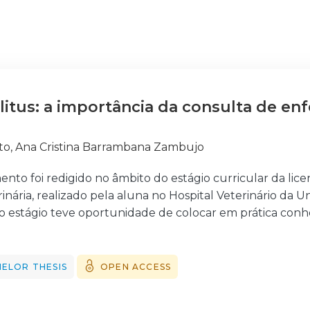
litus: a importância da consulta de e
to, Ana Cristina Barrambana Zambujo
to foi redigido no âmbito do estágio curricular da lice
ária, realizado pela aluna no Hospital Veterinário da U
 o estágio teve oportunidade de colocar em prática con
o, assim como desempenhar tarefas afetas ao enfermeiro 
ealizadas atividades nas áreas da consulta, internamento,
s laboratoriais. Neste âmbito, a aluna acompanhou 178 an
ELOR THESIS
OPEN ACCESS
nternamento e 67 em cirurgia, aos quais foram prestados
segurar o seu bem-estar. O tema do relatório vem na se