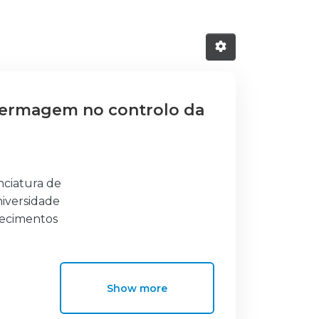
nfermagem no controlo da
nciatura de
niversidade
hecimentos
veterinário.
 urgências,
imais em
Show more
 os cuidados
quência do