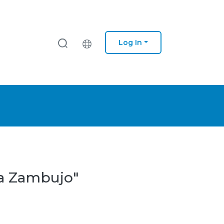
Log In
na Zambujo"