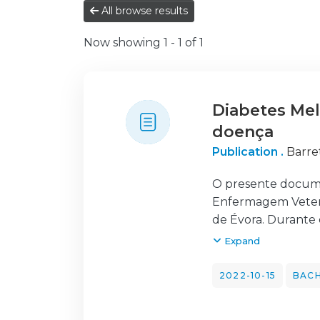
All browse results
Now showing
1 - 1 of 1
Diabetes Mel
doença
Publication .
Barre
O presente documen
Enfermagem Veterin
de Évora. Durante
adquiridos no curs
Expand
No estágio foram r
cirurgia e análise
2022-10-15
BACH
consulta, 172 em i
adequados para as