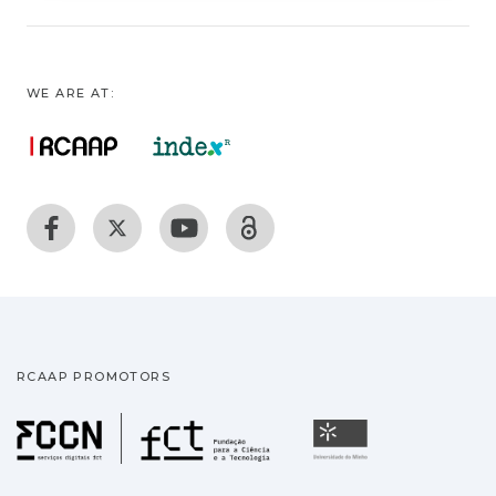
WE ARE AT:
RCAAP PROMOTORS
Fundação para a Ciência
Universidade