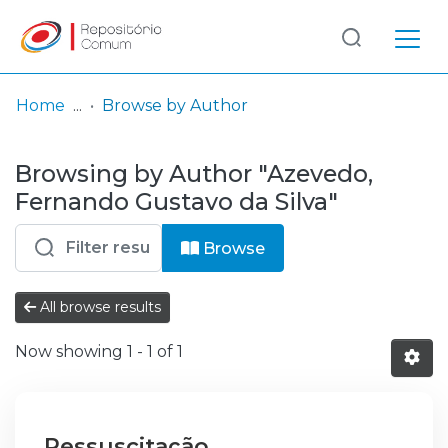
Log
(current)
In
Home
Browse by Author
Communities
Browsing by Author "Azevedo,
& Collections
Fernando Gustavo da Silva"
Browse repository
Browse
Entities
All browse results
Now showing
1 - 1 of 1
Ressuscitação