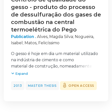
gesso - produto do processo
de dessulfuração dos gases de
combustão na central
termoelétrica do Pego
Publication .
Alves, Magda Silva
;
Nogueira,
Isabel
;
Matos, Felicíssimo
O gesso é hoje em dia um material utilizado
na indústria de cimento e como
material de construção, nomeadamente no
fabrico do gesso cartonado conhecido como
Expand
”Pladur”. A Central Termoelétrica do Pego
produz gesso, como subproduto da
2013
MASTER THESIS
OPEN ACCESS
produção de
energia elétrica, a partir da dessulfuração
dos gases de combustão. Para que a
comercialização deste material seja possível,