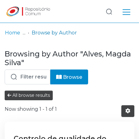
Log
(current)
In
Home
Browse by Author
Communities
Browsing by Author "Alves, Magda
& Collections
Silva"
Browse repository
Browse
Entities
All browse results
Now showing
1 - 1 of 1
Controlo de qualidade do