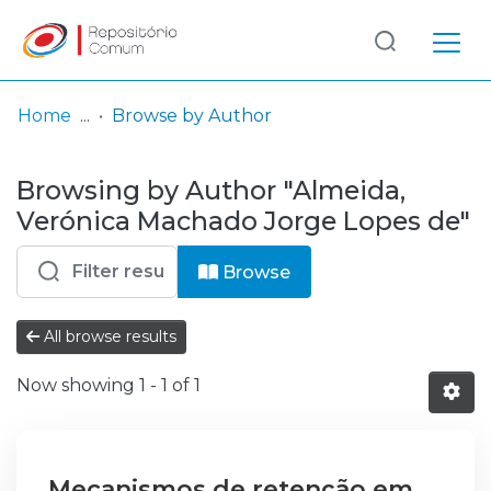
Log
(current)
In
Home
Browse by Author
Communities
Browsing by Author "Almeida,
& Collections
Verónica Machado Jorge Lopes de"
Browse repository
Browse
Entities
All browse results
Now showing
1 - 1 of 1
Mecanismos de retenção em