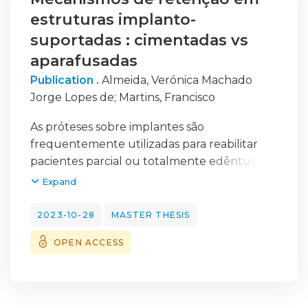
estruturas implanto-
suportadas : cimentadas vs
aparafusadas
Publication .
Almeida, Verónica Machado
Jorge Lopes de
;
Martins, Francisco
As próteses sobre implantes são
frequentemente utilizadas para reabilitar
pacientes parcial ou totalmente edêntulos.
Estudos publicados relatam taxas de sucesso
Expand
elevadas e resultados a longo prazo
satisfatórios para o paciente.
2023-10-28
MASTER THESIS
O planeamento da reabilitação é um passo
OPEN ACCESS
essencial para o sucesso do tratamento. Uma
das decisões importantes no planeamento
passa pela escolha da conexão da
reabilitação final ao implante.