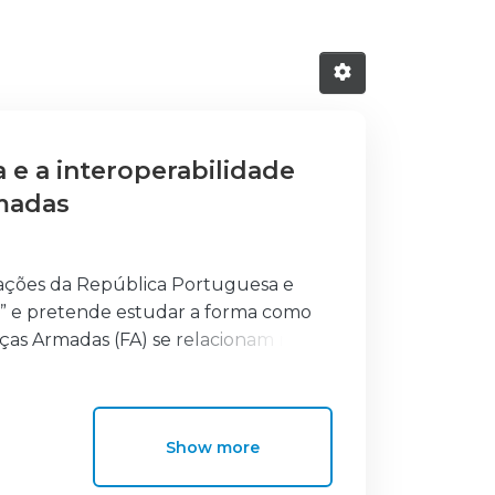
e a interoperabilidade
rmadas
mações da República Portuguesa e
s” e pretende estudar a forma como
rças Armadas (FA) se relacionam no
ificar o conceito de Segurança lato
Segurança Nacional. Abordado o
Show more
ês e à sua relação com a