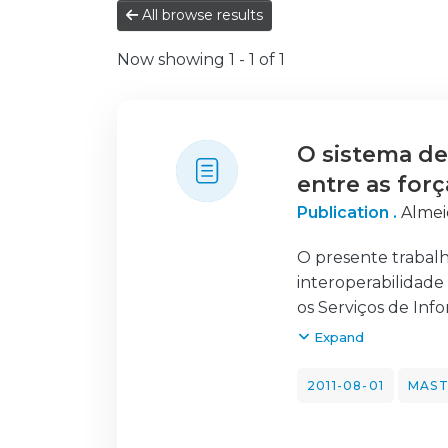
All browse results
Now showing
1 - 1 of 1
O sistema de
entre as for
Publication .
Almei
O presente trabal
interoperabilidad
os Serviços de Inf
domínio da partilh
Expand
Na fase inicial, co
sensu, assim como 
2011-08-01
MAST
conceito de Segur
conceptualização 