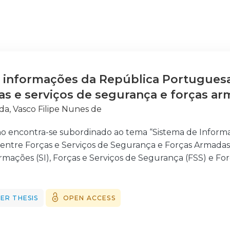
 informações da República Portuguesa 
ças e serviços de segurança e forças a
da, Vasco Filipe Nunes de
ho encontra-se subordinado ao tema “Sistema de Infor
e entre Forças e Serviços de Segurança e Forças Armada
ormações (SI), Forças e Serviços de Segurança (FSS) e Fo
a de informação.
meçámos por fazer uma revisão bibliográfica a fim de clar
os conceitos de Segurança Interna, Defesa Nacional e 
ER THESIS
OPEN ACCESS
ança, procedeu-se à
do termo Informações, ao enquadramento legal portugu