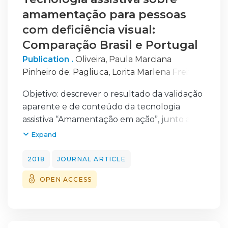
amamentação para pessoas
com deficiência visual:
Comparação Brasil e Portugal
Publication .
Oliveira, Paula Marciana
Pinheiro de
;
Pagliuca, Lorita Marlena Freitag
;
Almeida, Paulo César de
;
Mariano, Monaliza
Objetivo: descrever o resultado da validação
Ribeiro
;
Carvalho, António Luís
;
Silva, Gisele
aparente e de conteúdo da tecnologia
Mendes da
assistiva “Amamentação em ação”, junto a
pessoas
Expand
com deficiência visual de duas realidades, de
Portugal e Brasil.
2018
JOURNAL ARTICLE
Método: estudo de validação aparente
OPEN ACCESS
fundamentado no modelo da psicometria
composto dos polos teórico, empírico e
analítico.
Participaram, no Brasil, 19 pessoas com