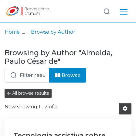
Log
(current)
In
Home
Browse by Author
Communities
Browsing by Author "Almeida,
& Collections
Paulo César de"
Browse repository
Browse
Entities
All browse results
Now showing
1 - 2 of 2
Tecnologia assistiva sobre