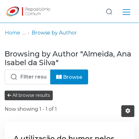
Log
(current)
In
Home
Browse by Author
Communities
Browsing by Author "Almeida, Ana
& Collections
Isabel da Silva"
Browse repository
Browse
Entities
All browse results
Now showing
1 - 1 of 1
A utilização do humor pelos