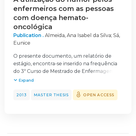
enfermeiros com as pessoas
com doença hemato-
oncológica
Publication .
Almeida, Ana Isabel da Silva
;
Sá,
Eunice
O presente documento, um relatório de
estágio, encontra-se inserido na frequência
do 3º Curso de Mestrado de Enfermagem,
Vertente Oncológica e pretende
Expand
transparecer um percurso académico, por 3
locais, onde se alargaram conhecimentos
2013
MASTER THESIS
OPEN ACCESS
face às necessidades e vivências da pessoa
com doença hemato-oncológica, tendo-se
adquirido competências para a melhoria do
cuidar, mas também intervido junto da
equipa de Enfermagem.