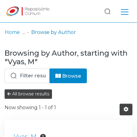
Log
(current)
In
Home
Browse by Author
Communities
Browsing by Author, starting with
& Collections
"Vyas, M"
Browse repository
Browse
Entities
All browse results
Now showing
1 - 1 of 1
Vyas, M
1