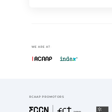
WE ARE AT:
RCAAP PROMOTORS
Fundação pa
U