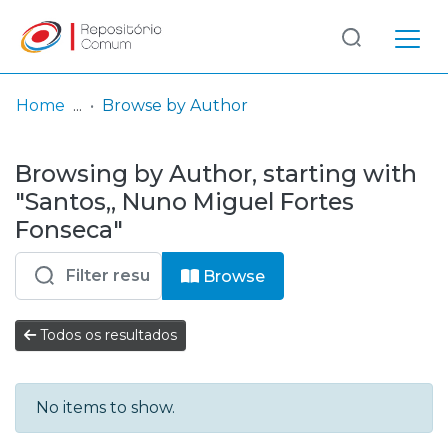
Log
(current)
In
Home
Browse by Author
Communities
Browsing by Author, starting with
& Collections
"Santos,, Nuno Miguel Fortes
Browse repository
Fonseca"
Entities
Browse
Todos os resultados
No items to show.