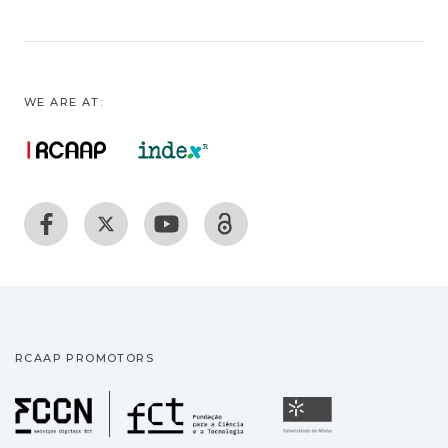
WE ARE AT:
RCAAP PROMOTORS
Fundação para a Ciência
Universidade