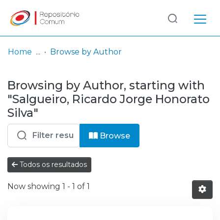
Log
(current)
In
Home
Browse by Author
Communities
Browsing by Author, starting with
& Collections
"Salgueiro, Ricardo Jorge Honorato
Browse repository
Silva"
Entities
Browse
Todos os resultados
Now showing
1 - 1 of 1