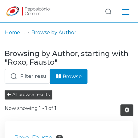
Log
(current)
In
Home
Browse by Author
Communities
Browsing by Author, starting with
& Collections
"Roxo, Fausto"
Browse repository
Browse
Entities
All browse results
Now showing
1 - 1 of 1
Roxo, Fausto
7